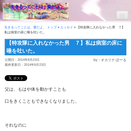
ホーム
生きるってことは、愛だよ。 トップ
»
エッセイ
» 【特攻隊に入れなかった男 ７】
私は病室の床に唾を吐いた。
オカリナぽーるです。よろしくお願いします。
【特攻隊に入れなかった男 ７】私は病室の床に
唾を吐いた。
公開日：2014年8月23日
by：オカリナ ぽーる
最終更新日：2014年8月23日
父は、もはや体を動かすことも
口をきくこともできなくなりました。
それなのに