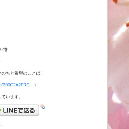
第
巻
2
ー
いのちと希望のことば」
）
/dp/B00C2A2FRC
しています。
ク
.