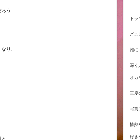
だろう
トラ
どこ
くなり、
誰に
深く
オカ
三度
。
写真
情熱
好き
題と