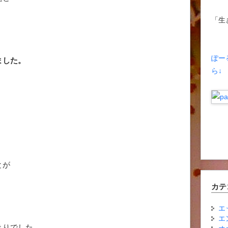
「生
ぽー
ました。
ら↓
とが
カテ
、
エ
エ
きりでした。