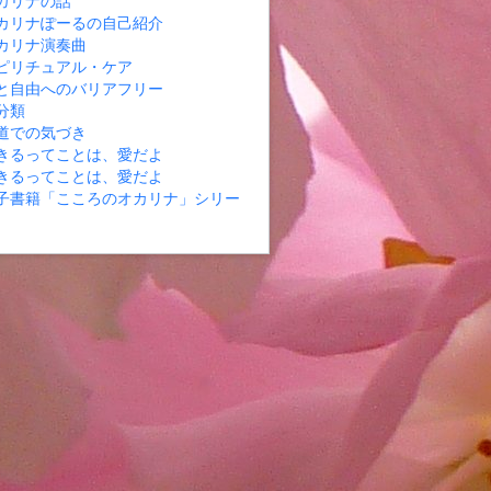
カリナの話
カリナぽーるの自己紹介
カリナ演奏曲
ピリチュアル・ケア
と自由へのバリアフリー
分類
道での気づき
きるってことは、愛だよ
きるってことは、愛だよ
子書籍「こころのオカリナ」シリー