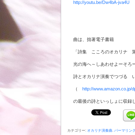
http://youtu.be/Dw4bA-jva4U
曲は、拙著電子書籍
「詩集 こころのオカリナ 
光の海へ～しあわせよーそろ
詩とオカリナ演奏でつづる 
（
http://www.amazon.co.jp
の最後の詩といっしょに収録
カテゴリー:
オカリナ演奏曲
.
パーマリン