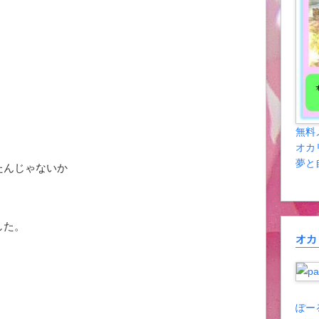
無料
オカ
夢と
たんじゃないか
した。
オカ
ぽー