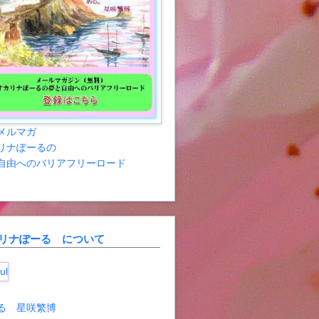
メルマガ
リナぽーるの
自由へのバリアフリーロード
リナぽーる について
る 星咲繁博