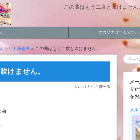
この曲はもう二度と吹けません。
ム
オカリナぽーるです。
オカリナ演奏曲
» この曲はもう二度と吹けません。
と吹けません。
メー
by：オカリナ ぽーる
りた
をお
メル
の曲
ん。