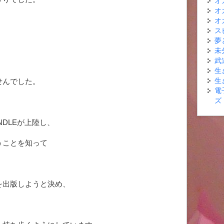
オ
オ
オ
ス
、
夢
未
武
生
せんでした。
生
電
ズ
が上陸し、
NDLE
うことを知って
を出版しようと決め、