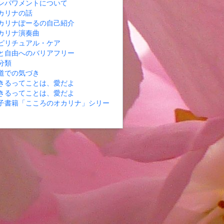
ンパワメントについて
カリナの話
カリナぽーるの自己紹介
カリナ演奏曲
ピリチュアル・ケア
と自由へのバリアフリー
分類
道での気づき
きるってことは、愛だよ
きるってことは、愛だよ
子書籍「こころのオカリナ」シリー