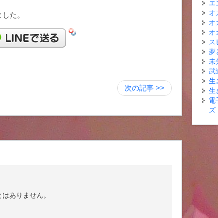
エ
オ
ました。
オ
オ
ス
夢
未
武
生
次の記事 >>
生
電
ズ
とはありません。