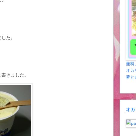
､
でした。
無料
オカ
と書きました。
夢と
オカ