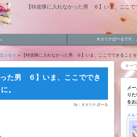
【特攻隊に入れなかった男 ６】いま、ここでで
ム
オカリナぽーるです。
エッセイ
» 【特攻隊に入れなかった男 ６】いま、ここでできること
かった男 ６】いま、ここででき
メー
ぐに。
りた
をお
by：オカリナ ぽーる
メル