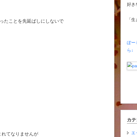
好き
「生
思ったことを先延ばしにしないで
ぽー
ら↓
カテ
エ
まれてなりませんが